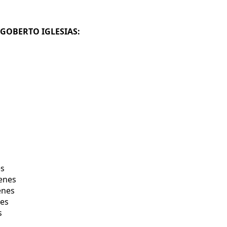
RIGOBERTO IGLESIAS:
es
venes
enes
nes
s