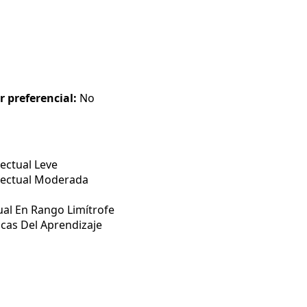
r preferencial:
No
ectual Leve
lectual Moderada
ual En Rango Limítrofe
icas Del Aprendizaje