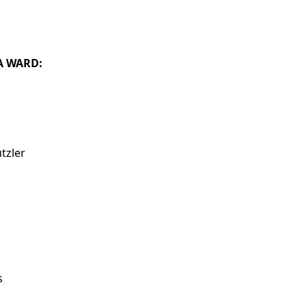
IA WARD:
tzler
s