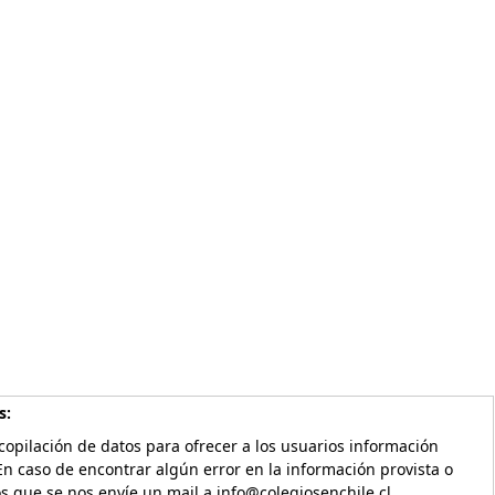
s:
copilación de datos para ofrecer a los usuarios información
En caso de encontrar algún error en la información provista o
os que se nos envíe un mail a info@colegiosenchile.cl.