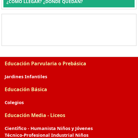
¿CÓMO LLEGAR? ¿DÓNDE QUEDAN?
Educación Parvularia o Prebásica
Jardines Infantiles
Educación Básica
Colegios
Educación Media - Liceos
Científico - Humanista Niños y Jóvenes
Técnico-Profesional Industrial Niños