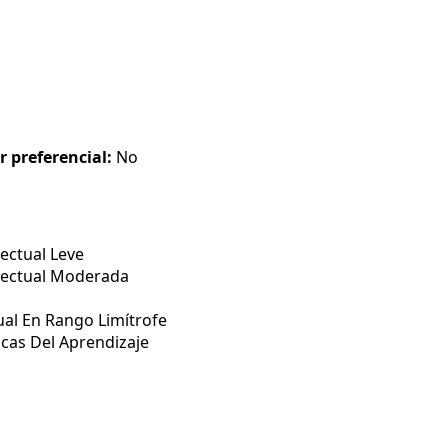
r preferencial:
No
ectual Leve
lectual Moderada
ual En Rango Limítrofe
icas Del Aprendizaje